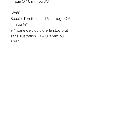
Image Ø 10 mm ou 3/8’’
-VV60-
Boucle d’oreille stud T6 – Image Ø 6
mm ou ¼’’
+ 1 paire de clou d’oreille stud brut
sans illustration T0 – Ø 8 mm ou
5/16’’
Partie inférieure : Module VV –
Image Ø 10 mm ou 3/8’’
Étanches.
En étain. Tige en acier inoxydable.
Hypoallergénique, sans nickel, sans
plomb, sans cadmium.
Image protégée des rayons u.v. du
soleil.
Fabriqué au Québec.