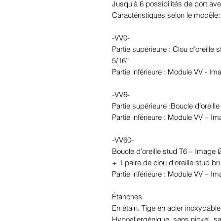
Jusqu'à 6 possibilités de port ave
Caractéristiques selon le modèle:
-VV0-
Partie supérieure : Clou d’oreille
5/16’’
Partie inférieure : Module VV - I
-VV6-
Partie supérieure :Boucle d’oreil
Partie inférieure : Module VV – I
-VV60-
Boucle d’oreille stud T6 – Image
+ 1 paire de clou d’oreille stud br
Partie inférieure : Module VV – I
Étanches.
En étain. Tige en acier inoxydable
Hypoallergénique, sans nickel, 