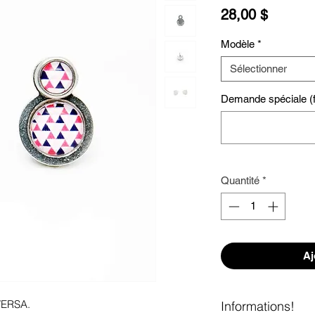
Prix
28,00 $
Modèle
*
Sélectionner
Demande spéciale (fa
Quantité
*
Aj
 VERSA.
Informations!