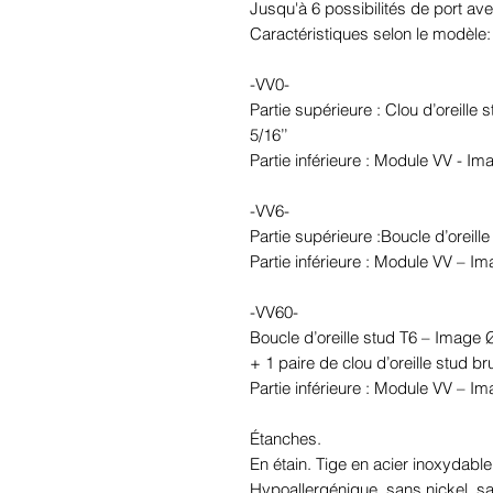
Jusqu'à 6 possibilités de port ave
Caractéristiques selon le modèle:
-VV0-
Partie supérieure : Clou d’oreille 
5/16’’
Partie inférieure : Module VV - I
-VV6-
Partie supérieure :Boucle d’oreil
Partie inférieure : Module VV – I
-VV60-
Boucle d’oreille stud T6 – Image
+ 1 paire de clou d’oreille stud br
Partie inférieure : Module VV – I
Étanches.
En étain. Tige en acier inoxydable
Hypoallergénique, sans nickel, 