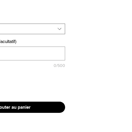
cultatif)
0/500
outer au panier