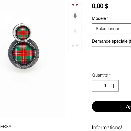
Prix
0,00 $
Modèle
*
Sélectionner
Demande spéciale (fa
Quantité
*
Aj
 VERSA. 
Informations!