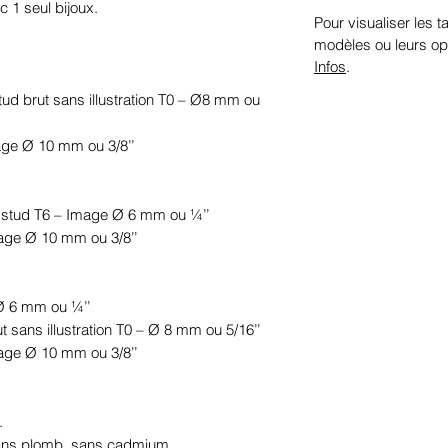
c 1 seul bijoux.
Pour visualiser les ta
modèles ou leurs op
Infos
.
stud brut sans illustration T0 – Ø8 mm ou 
mage Ø 10 mm ou 3/8’’
le stud T6 – Image Ø 6 mm ou ¼’’
mage Ø 10 mm ou 3/8’’
 Ø 6 mm ou ¼’’
ut sans illustration T0 – Ø 8 mm ou 5/16’’
mage Ø 10 mm ou 3/8’’
.
sans plomb, sans cadmium.