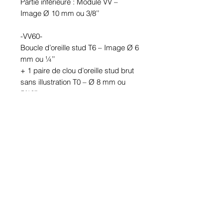
Partie inférieure : Module VV – 
Image Ø 10 mm ou 3/8’’

-VV60-

Boucle d’oreille stud T6 – Image Ø 6 
mm ou ¼’’

+ 1 paire de clou d’oreille stud brut 
sans illustration T0 – Ø 8 mm ou 
5/16’’

Partie inférieure : Module VV – 
Image Ø 10 mm ou 3/8’’

Étanches.

En étain. Tige en acier inoxydable.

Hypoallergénique, sans nickel, sans 
plomb, sans cadmium.

Image protégée des rayons u.v. du 
soleil.

Fabriqué au Québec.