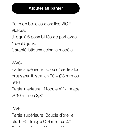
Ajouter au panier
Paire de boucles d'oreilles VICE 
VERSA. 

Jusqu'à 6 possibilités de port avec 
1 seul bijoux.

Caractéristiques selon le modèle:

-VV0-

Partie supérieure : Clou d’oreille stud 
brut sans illustration T0 – Ø8 mm ou 
5/16’’

Partie inférieure : Module VV - Image 
Ø 10 mm ou 3/8’’

-VV6-

Partie supérieure :Boucle d’oreille 
stud T6 – Image Ø 6 mm ou ¼’’
