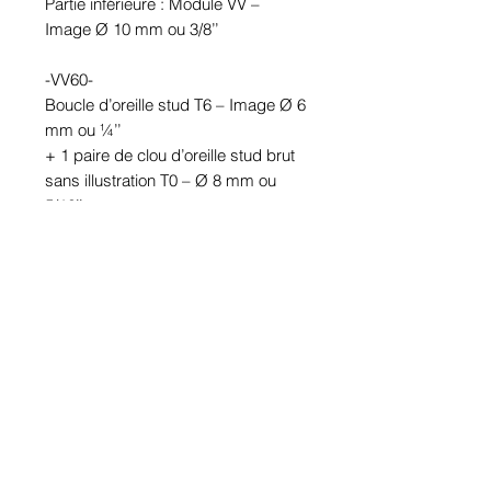
Partie inférieure : Module VV –
Image Ø 10 mm ou 3/8’’
-VV60-
Boucle d’oreille stud T6 – Image Ø 6
mm ou ¼’’
+ 1 paire de clou d’oreille stud brut
sans illustration T0 – Ø 8 mm ou
5/16’’
Partie inférieure : Module VV –
Image Ø 10 mm ou 3/8’’
Étanches.
En étain. Tige en acier inoxydable.
Hypoallergénique, sans nickel, sans
plomb, sans cadmium.
Image protégée des rayons u.v. du
soleil.
Fabriqué au Québec.