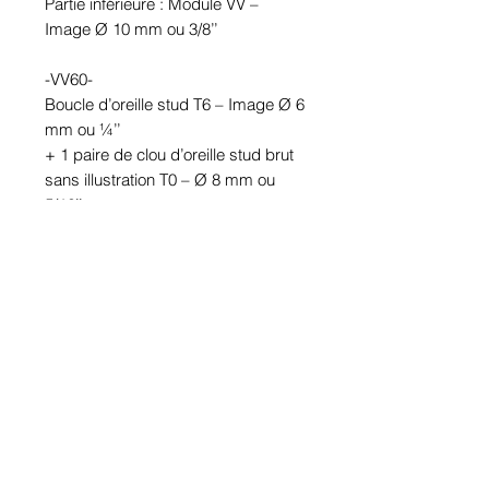
Partie inférieure : Module VV –
Image Ø 10 mm ou 3/8’’
-VV60-
Boucle d’oreille stud T6 – Image Ø 6
mm ou ¼’’
+ 1 paire de clou d’oreille stud brut
sans illustration T0 – Ø 8 mm ou
5/16’’
Partie inférieure : Module VV –
Image Ø 10 mm ou 3/8’’
Étanches.
En étain. Tige en acier inoxydable.
Hypoallergénique, sans nickel, sans
plomb, sans cadmium.
Image protégée des rayons u.v. du
soleil.
Fabriqué au Québec.