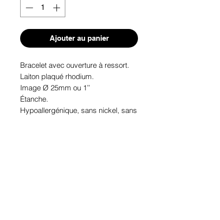
Ajouter au panier
Bracelet avec ouverture à ressort.

Laiton plaqué rhodium.

Image Ø 25mm ou 1’’

Étanche.

Hypoallergénique, sans nickel, sans 
plomb, sans cadmium.

Image protégée des rayons u.v. du 
soleil.

Fabriqué au Québec.
Informations!
Pour visualiser les tailles d'articles,