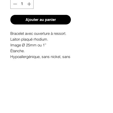
Ajouter au panier
Bracelet avec ouverture à ressort.

Laiton plaqué rhodium.

Image Ø 25mm ou 1’’

Étanche.

Hypoallergénique, sans nickel, sans 
plomb, sans cadmium.

Image protégée des rayons u.v. du 
soleil.

Fabriqué au Québec.
Informations!
Pour visualiser les tailles d'articles,