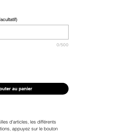
cultatif)
0/500
outer au panier
illes d'articles, les différents
tions, appuyez sur le bouton