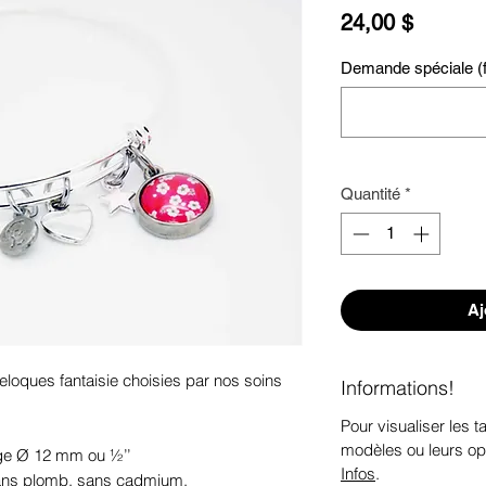
Prix
24,00 $
Demande spéciale (fa
Quantité
*
Aj
eloques fantaisie choisies par nos soins 
Informations!
Pour visualiser les ta
modèles ou leurs op
ge Ø 12 mm ou ½’’

Infos
.
sans plomb, sans cadmium.
