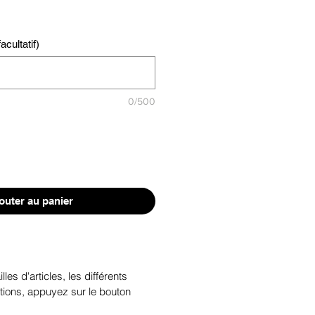
cultatif)
0/500
outer au panier
illes d'articles, les différents
tions, appuyez sur le bouton