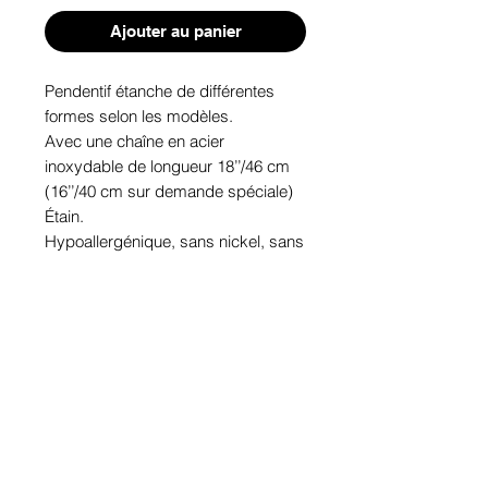
Ajouter au panier
Pendentif étanche de différentes 
formes selon les modèles.

Avec une chaîne en acier 
inoxydable de longueur 18’’/46 cm 
(16’’/40 cm sur demande spéciale)

Étain.

Hypoallergénique, sans nickel, sans 
plomb, sans cadmium.

Images protégées des rayons u.v. 
du soleil.

Fabriqué au Québec.
Informations!
Pour visualiser les tailles d'articles,