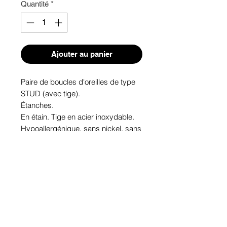
Quantité
*
Ajouter au panier
Paire de boucles d'oreilles de type 
STUD (avec tige). 
Étanches.
En étain. Tige en acier inoxydable.
Hypoallergénique, sans nickel, sans 
plomb, sans cadmium.
Image protégée des rayons u.v. du 
soleil.
Fabriqué au Québec.
Informations!