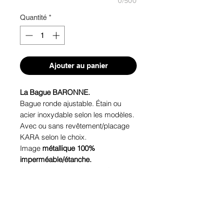
0/500
Quantité
*
Ajouter au panier
La Bague BARONNE.
Bague ronde ajustable. Étain ou
acier inoxydable selon les modèles.
Avec ou sans revêtement/placage
KARA selon le choix.
Image
métallique 100%
imperméable/étanche.
Cabochon de verre. Tenue Garantie.
Hypoallergénique, sans nickel (sauf
avec revêtement/placage KARA),
sans plomb, sans cadmium.
Image protégée des rayons u.v. du