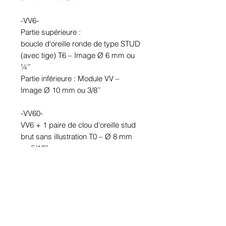
-VV6-
Partie supérieure :
boucle d'oreille ronde de type STUD
(avec tige) T6 – Image Ø 6 mm ou
¼’’
Partie inférieure : Module VV –
Image Ø 10 mm ou 3/8’’
-VV60-
VV6 + 1 paire de clou d’oreille stud
brut sans illustration T0 – Ø 8 mm
ou 5/16’’
Image métallique (Crazymage)
100% imperméable / Étanche.
Cabochon de verre. Tenue Garantie.
En étain avec ou sans
revêtement/placage KARA selon le